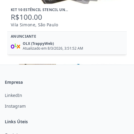
KIT 10 ESTÊNCIL STENCIL UN...
R$100.00
Vila Simone, São Paulo
ANUNCIANTE
OLX (TrappyWeb)
Atualizado em 8/3/2026, 3:51:52 AM
Abrir
OLX
Empresa
Anterior
Próximo
LinkedIn
Instagram
Links Úteis
BLUETOOTH P/ PC USB 4.0- 3...
R$30.00